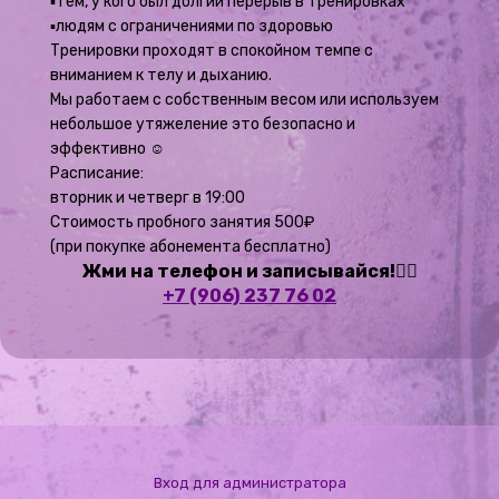
▪️тем, у кого был долгий перерыв в тренировках
▪️людям с ограничениями по здоровью
Тренировки проходят в спокойном темпе с
вниманием к телу и дыханию.
Мы работаем с собственным весом или используем
небольшое утяжеление это безопасно и
эффективно ☺️
Расписание:
вторник и четверг в 19:00
Стоимость пробного занятия 500₽
(при покупке абонемента бесплатно)
Жми на телефон и записывайся!👇🏻
+7 (906) 237 76 02
Вход для администратора