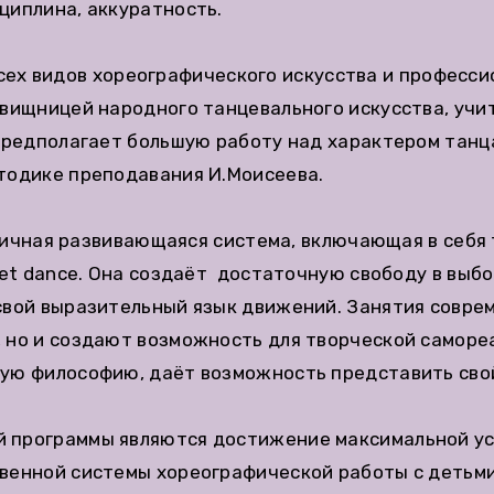
циплина, аккуратность.
сех видов хореографического искусства и професси
вищницей народного танцевального искусства, учит
 предполагает большую работу над характером тан
тодике преподавания И.Моисеева.
ичная развивающаяся система, включающая в себя 
eet dancе. Она создаёт достаточную свободу в выб
 свой выразительный язык движений. Занятия совр
 но и создают возможность для творческой самореа
ую философию, даёт возможность представить свой
 программы являются достижение максимальной ус
твенной системы хореографической работы с детьм