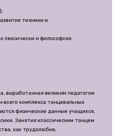
);
развития техники и
но лексически и философски
ва, выработанная великим педагогом
м всего комплекса танцевальных
ваются физические данные учащихся,
сики. Занятия классическим танцем
тва, как трудолюбие,