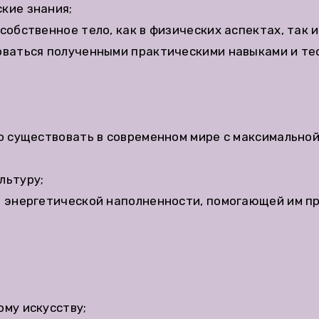
кие знания;
обственное тело, как в физических аспектах, так и
оваться полученными практическими навыками и те
о существовать в современном мире с максимальной
льтуру;
о энергетической наполненности, помогающей им 
му искусству;