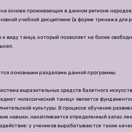
, на основе проживающих в данном регионе народов
основной учебной дисциплине (в форме тренажа для 
к к виду танца, который позволяет на более свобод
ысел.
ются основными разделами данной программы.
 система выразительных средств балетного искусст
Предмет «классический танец» является фундаменто
лнительской культуры. В процессе обучения разви
ие навыки, накапливается определенный запас лек
действие: у учеников вырабатываются такие качес