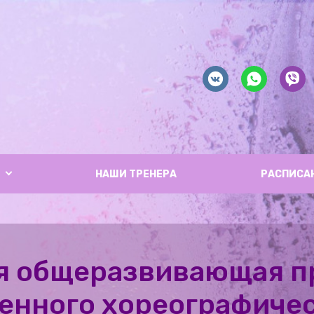
НАШИ ТРЕНЕРА
РАСПИСА
я общеразвивающая п
енного хореографичес