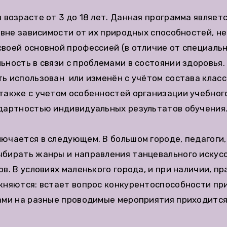
 возрасте от 3 до 18 лет. Данная программа являе
и вне зависимости от их природных способностей, н
воей основной профессией (в отличие от специаль
ьность в связи с проблемами в состоянии здоровья
ь использован или изменён с учётом состава класс
также с учетом особенностей организации учебног
ндартностью индивидуальных результатов обучения
ючается в следующем. В большом городе, педагоги
бирать жанры и направления танцевального искусс
в. В условиях маленького города, и при наличии, п
жняются: встает вопрос конкурентоспособности при
зами на разные проводимые мероприятия приходитс